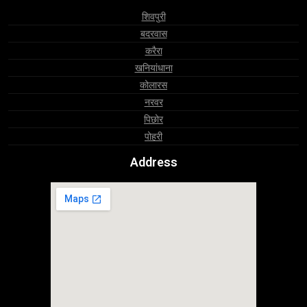
शिवपुरी
बदरवास
करैरा
खनियांधाना
कोलारस
नरवर
पिछोर
पोहरी
Address