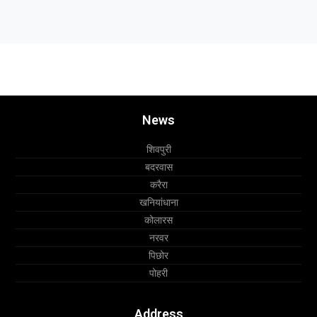
News
शिवपुरी
बदरवास
करैरा
खनियांधाना
कोलारस
नरवर
पिछोर
पोहरी
Address