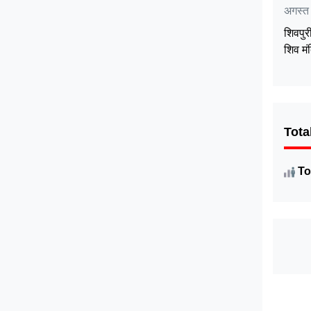
अगस्त
शिवपुर
शिव मं
Tota
To