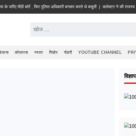
जरिए मीठी बांतें , फिर पुलिस अधिकारी बनकर करते थे बसूली |
कलेक्टर ने की राजस्व विभाग क
ांधाना
कोलारस
नरवर
पिछोर
पोहरी
YOUTUBE CHANNEL
PRI
विज्ञा