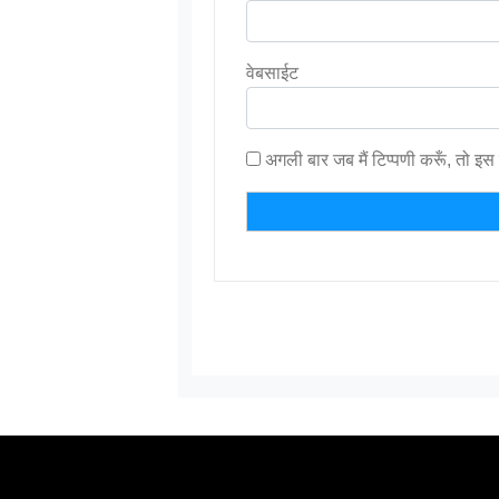
वेबसाईट
अगली बार जब मैं टिप्पणी करूँ, तो इस 
News