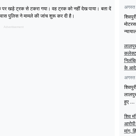
अगस्त
 पर खड़े ट्रक से टकरा गया। वह ट्रक को नहीं देख पाया। बता दें
ास पुलिस ने मामले की जांच शुरू कर दी है।
शिवपुरी
मोटरसा
Advertisement
न्याय
लालपुर
कलेक्ट
निलंबि
के आद
अगस्त
शिवपुर
लालपुर
हुए …
शिव मं
m
आरोपी
मांग, ह