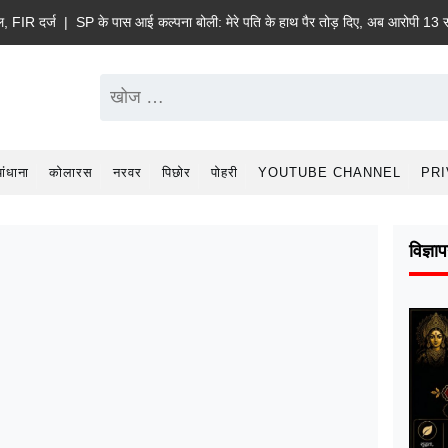
र्ज |
SP के पास आई कल्पना बोली: मेरे पति के हाथ पैर तोड़ दिए, अब आरोपी 13 साल की बेट
ांधाना
कोलारस
नरवर
पिछोर
पोहरी
YOUTUBE CHANNEL
PRI
विज्ञा