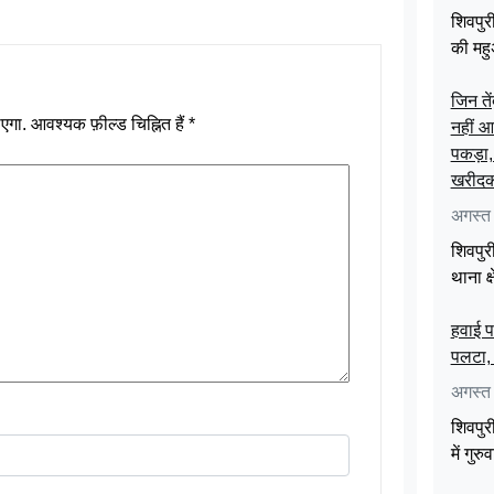
शिवपुर
की महु
जिन ते
एगा.
आवश्यक फ़ील्ड चिह्नित हैं
*
नहीं आय
पकड़ा,
खरीदकर
अगस्त
शिवपुर
थाना क
हवाई प
पलटा,
अगस्त
शिवपुरी
में गु