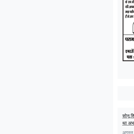
m
सोनू श
था अभ
अगस्त