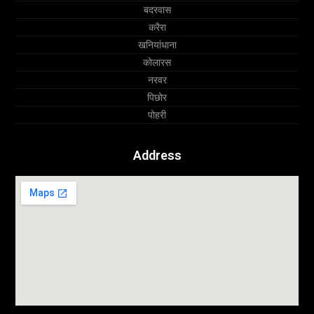
बदरवास
करैरा
खनियांधाना
कोलारस
नरवर
पिछोर
पोहरी
Address