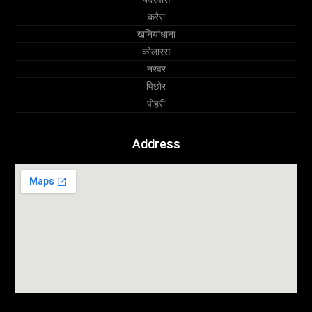
करैरा
खनियांधाना
कोलारस
नरवर
पिछोर
पोहरी
Address